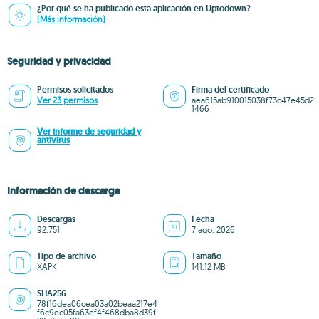
¿Por qué se ha publicado esta aplicación en Uptodown?
(Más información)
Seguridad y privacidad
Permisos solicitados
Firma del certificado
Ver 23 permisos
aea615ab910015038f73c47e45d2
1466
Ver informe de seguridad y
antivirus
Información de descarga
Descargas
Fecha
92.751
7 ago. 2026
Tipo de archivo
Tamaño
XAPK
141.12 MB
SHA256
78f16dea06cea03a02beaa217e4
f6c9ec05fa63ef4f468dba8d39f