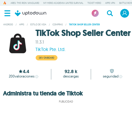
ARES: THE IRON VANGUARD
MY HERO ACADEMIA UNITED SURVIVAL
TICKET HERO
APPS VPN
BATTLE ROY
ANDROID
/
APPS
/
ESTILO DE VIDA
/
COMPRAS
/
TIKTOK SHOP SELLER CENTER
TikTok Shop Seller Center
11.3.1
TikTok Pte. Ltd.
DEV ONBOARD
4.4
92.8 k
200
valoraciones
descargas
seguridad
Administra tu tienda de Tiktok
PUBLICIDAD