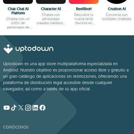
Chai: Chat AI
Character AI
ReelShort
Crushon AI
Platform
Chatea con
Descubre tu
Conversa con
Chatea con un
personajes
nueva serie
múltiples chatbots
sinfín de
creados mediante
favorita en
personajes de
IA
formato reels
fantasía
Uptodown es una app store multiplataforma especializada en
Android. Nuestro objetivo es proporcionar acceso libre y gratuito a
un gran catálogo de aplicaciones sin restricciones, ofreciendo una
plataforma de distribución legal accesible desde cualquier
navegador, así como a través de su app oficial.
CONÓCENOS