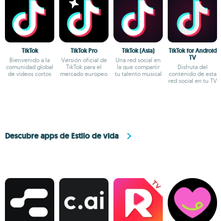
TikTok
TikTok Pro
TikTok (Asia)
TikTok for Android
TV
Bienvenido a la
Versión oficial de
Una red social en
comunidad global
TikTok para el
la que compartir
Disfruta del
de vídeos cortos
mercado europeo
tu talento musical
contenido de esta
red social en tu TV
Descubre apps de Estilo de vida