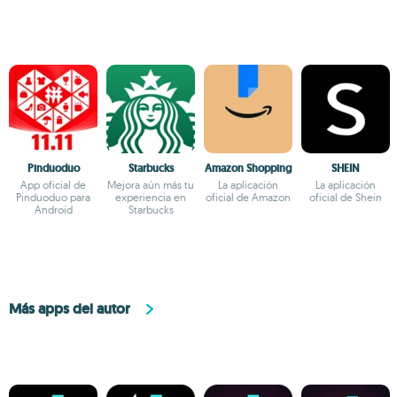
Pinduoduo
Starbucks
Amazon Shopping
SHEIN
App oficial de
Mejora aún más tu
La aplicación
La aplicación
Pinduoduo para
experiencia en
oficial de Amazon
oficial de Shein
Android
Starbucks
Más apps del autor