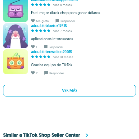
hace 6 meses
Es el mejor tiktok chop para ganar dólares.
Me gusta
Responder
adorablebluefox17615
hace 7 meses
aplicaciones interesantes
1
Responder
adorablebrownlion20015
hace 10 meses
Gracias equipo de TikTok
2
Responder
VER MÁS
Similar a TikTok Shop Seller Center