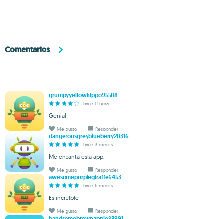
Comentarios
grumpyyellowhippo95588
hace 11 horas
Genial
Me gusta
Responder
dangerousgreyblueberry28316
hace 3 meses
Me encanta esta app.
Me gusta
Responder
awesomepurplegiraffe6453
hace 6 meses
Es increíble
Me gusta
Responder
handsomebrownapple83991