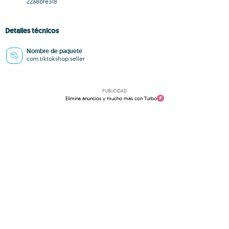
22a8bfe318
Detalles técnicos
Nombre de paquete
com.tiktokshop.seller
PUBLICIDAD
Elimina anuncios y mucho más con Turbo